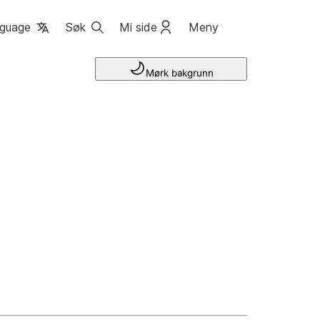
guage
Søk
Mi side
Meny
Mørk bakgrunn