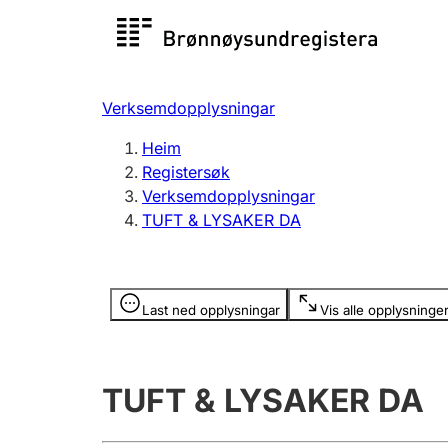
Registersøk
Aksjesel
Registrer
Verksemdopplysningar
Lag og foreining
Fleire
Heim
Registrere, endre, slette
organisa
Registersøk
Verksemdopplysningar
TUFT & LYSAKER DA
Tinglysing
Jeger
Betaling 
Opplysninger er skjult
Last ned opplysningar
Vis alle opplysninge
Andre tema
TUFT & LYSAKER DA