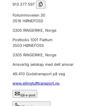
913 277 597
Follummoveien 30
3516
HØNEFOSS
3305
RINGERIKE
,
Norge
Postboks 1001 Flattum
3503
HØNEFOSS
3305
RINGERIKE
,
Norge
Ansvarlig selskap med delt ansvar
49.410
Godstransport på veg
www.ellingtufttransport.no
Sjå e-post