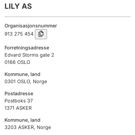
LILY AS
Årsrekneskap
Innsending og forseinkingsgebyr
Organisasjonsnummer
913 275 454
Tinglysing
Forretningsadresse
Edvard Storms gate 2
0166
OSLO
Jeger
Betaling og jegeravgiftskort
Kommune, land
0301
OSLO
,
Norge
Ektepaktrettleiaren
Postadresse
Postboks 37
1371
ASKER
Andre tema
Kommune, land
3203
ASKER
,
Norge