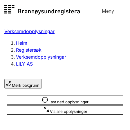
Hopp
Meny
Registersøk
til
Søk
Velg språk
innhald
Verksemdopplysningar
Aksjeselskap
Registrere, endre, slette
Heim
Registersøk
Verksemdopplysningar
Enkeltpersonføretak
LILY AS
Registrere, endre, slette
Mørk bakgrunn
Lag og foreining
Registrere, endre, slette
Opplysninger er skjult
Last ned opplysningar
Vis alle opplysninger
Fleire organisasjonsformer