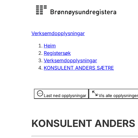
Registersøk
Aksjesel
Registrer
Verksemdopplysningar
Lag og foreining
Fleire
Heim
Registrere, endre, slette
organisa
Registersøk
Verksemdopplysningar
KONSULENT ANDERS SÆTRE
Tinglysing
Jeger
Betaling 
Opplysninger er skjult
Last ned opplysningar
Vis alle opplysninge
Andre tema
KONSULENT ANDERS