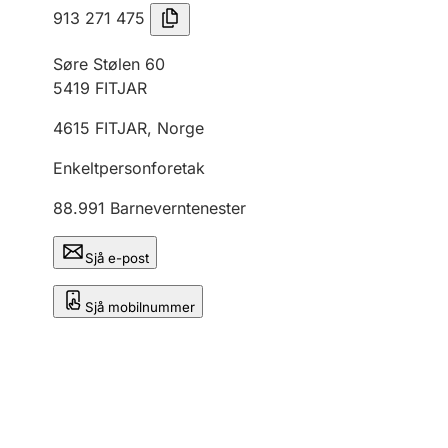
913 271 475
Søre Stølen 60
5419
FITJAR
4615
FITJAR
,
Norge
Enkeltpersonforetak
88.991
Barneverntenester
Sjå e-post
Sjå mobilnummer