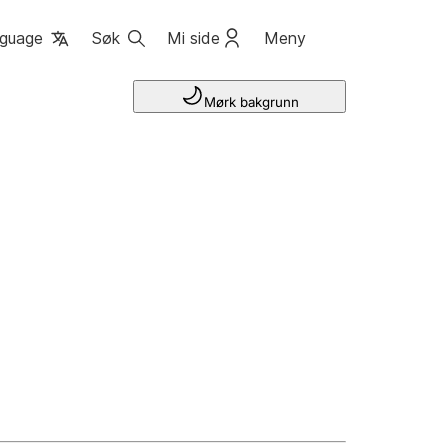
guage
Søk
Mi side
Meny
Mørk bakgrunn