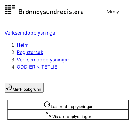
Hopp
Meny
Registersøk
til
Søk
Velg språk
innhald
Verksemdopplysningar
Aksjeselskap
Registrere, endre, slette
Heim
Registersøk
Verksemdopplysningar
Enkeltpersonføretak
ODD ERIK TETLIE
Registrere, endre, slette
Mørk bakgrunn
Lag og foreining
Registrere, endre, slette
Opplysninger er skjult
Last ned opplysningar
Vis alle opplysninger
Fleire organisasjonsformer