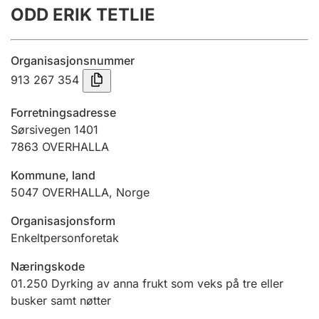
ODD ERIK TETLIE
Årsrekneskap
Innsending og forseinkingsgebyr
Organisasjonsnummer
913 267 354
Tinglysing
Forretningsadresse
Sørsivegen 1401
7863
OVERHALLA
Jeger
Betaling og jegeravgiftskort
Kommune, land
5047
OVERHALLA
,
Norge
Ektepaktrettleiaren
Organisasjonsform
Enkeltpersonforetak
Næringskode
Andre tema
01.250
Dyrking av anna frukt som veks på tre eller
busker samt nøtter