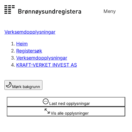
Hopp
Meny
Registersøk
til
Søk
Velg språk
innhald
Verksemdopplysningar
Aksjeselskap
Registrere, endre, slette
Heim
Registersøk
Verksemdopplysningar
Enkeltpersonføretak
KRAFT-VERKET INVEST AS
Registrere, endre, slette
Mørk bakgrunn
Lag og foreining
Registrere, endre, slette
Opplysninger er skjult
Last ned opplysningar
Vis alle opplysninger
Fleire organisasjonsformer