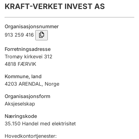
KRAFT-VERKET INVEST AS
Årsrekneskap
Innsending og forseinkingsgebyr
Organisasjonsnummer
913 259 416
Tinglysing
Forretningsadresse
Tromøy kirkevei 312
4818
FÆRVIK
Jeger
Betaling og jegeravgiftskort
Kommune, land
4203
ARENDAL
,
Norge
Ektepaktrettleiaren
Organisasjonsform
Aksjeselskap
Næringskode
Andre tema
35.150
Handel med elektrisitet
Hovedkontortjenester
: