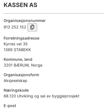
KASSEN AS
Årsrekneskap
Innsending og forseinkingsgebyr
Organisasjonsnummer
913 252 152
Tinglysing
Forretningsadresse
Kyrres vei 35
1369
STABEKK
Jeger
Betaling og jegeravgiftskort
Kommune, land
3201
BÆRUM
,
Norge
Ektepaktrettleiaren
Organisasjonsform
Aksjeselskap
Næringskode
Andre tema
68.120
Utvikling og sal av byggjeprosjekt
E-post