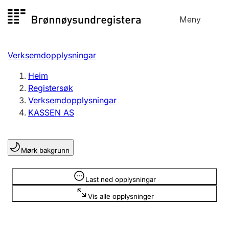
Hopp
Meny
Registersøk
til
Søk
Velg språk
innhald
Verksemdopplysningar
Aksjeselskap
Registrere, endre, slette
Heim
Registersøk
Verksemdopplysningar
Enkeltpersonføretak
KASSEN AS
Registrere, endre, slette
Mørk bakgrunn
Lag og foreining
Registrere, endre, slette
Opplysninger er skjult
Last ned opplysningar
Vis alle opplysninger
Fleire organisasjonsformer