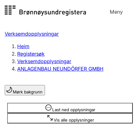
Hopp
Meny
Registersøk
til
Søk
Velg språk
innhald
Verksemdopplysningar
Aksjeselskap
Registrere, endre, slette
Heim
Registersøk
Verksemdopplysningar
Enkeltpersonføretak
ANLAGENBAU NEUNDÖRFER GMBH
Registrere, endre, slette
Mørk bakgrunn
Lag og foreining
Registrere, endre, slette
Opplysninger er skjult
Last ned opplysningar
Vis alle opplysninger
Fleire organisasjonsformer