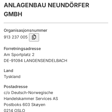
ANLAGENBAU NEUNDÖRFER
Årsrekneskap
GMBH
Innsending og forseinkingsgebyr
Organisasjonsnummer
Tinglysing
913 237 005
Forretningsadresse
Jeger
Am Sportplatz 2
Betaling og jegeravgiftskort
DE-91094 LANGENSENDELBACH
Land
Tyskland
Ektepaktrettleiaren
Postadresse
c/o Deutsch-Norwegische
Andre tema
Handelskammer Services AS
Postboks 603 Skøyen
0214
OSLO