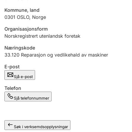
Kommune, land
0301
OSLO
,
Norge
Organisasjonsform
Norskregistrert utenlandsk foretak
Næringskode
33.120
Reparasjon og vedlikehald av maskiner
E-post
Sjå e-post
Telefon
Sjå telefonnummer
Søk i verksemdsopplysningar