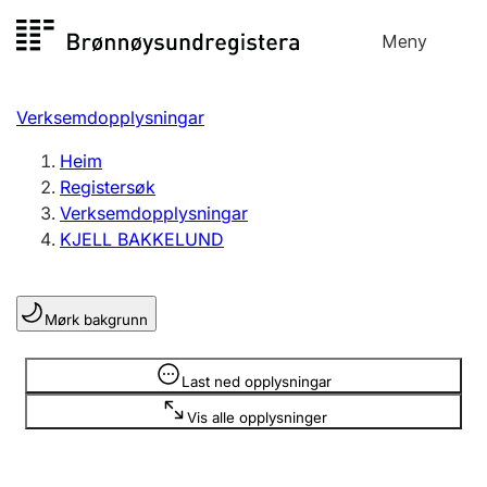
Hopp
Meny
Registersøk
til
Søk
Velg språk
innhald
Verksemdopplysningar
Aksjeselskap
Registrere, endre, slette
Heim
Registersøk
Verksemdopplysningar
Enkeltpersonføretak
KJELL BAKKELUND
Registrere, endre, slette
Mørk bakgrunn
Lag og foreining
Registrere, endre, slette
Opplysninger er skjult
Last ned opplysningar
Vis alle opplysninger
Fleire organisasjonsformer