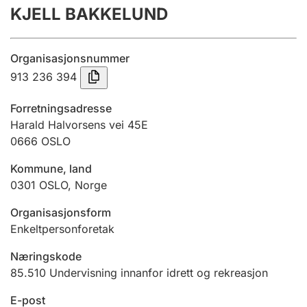
KJELL BAKKELUND
Årsrekneskap
Innsending og forseinkingsgebyr
Organisasjonsnummer
913 236 394
Tinglysing
Forretningsadresse
Harald Halvorsens vei 45E
0666
OSLO
Jeger
Betaling og jegeravgiftskort
Kommune, land
0301
OSLO
,
Norge
Ektepaktrettleiaren
Organisasjonsform
Enkeltpersonforetak
Næringskode
Andre tema
85.510
Undervisning innanfor idrett og rekreasjon
E-post