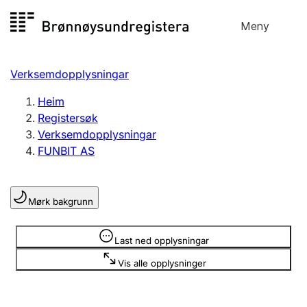
Hopp
Meny
Registersøk
til
Søk
Velg språk
innhald
Verksemdopplysningar
Aksjeselskap
Registrere, endre, slette
Heim
Registersøk
Verksemdopplysningar
Enkeltpersonføretak
FUNBIT AS
Registrere, endre, slette
Mørk bakgrunn
Lag og foreining
Registrere, endre, slette
Opplysninger er skjult
Last ned opplysningar
Vis alle opplysninger
Fleire organisasjonsformer