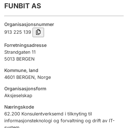
FUNBIT AS
Årsrekneskap
Innsending og forseinkingsgebyr
Organisasjonsnummer
913 225 139
Tinglysing
Forretningsadresse
Strandgaten 11
5013
BERGEN
Jeger
Betaling og jegeravgiftskort
Kommune, land
4601
BERGEN
,
Norge
Ektepaktrettleiaren
Organisasjonsform
Aksjeselskap
Næringskode
Andre tema
62.200
Konsulentverksemd i tilknyting til
informasjonsteknologi og forvaltning og drift av IT-
system