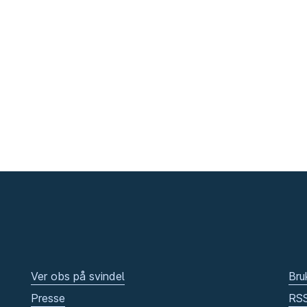
Ver obs på svindel
Bru
Presse
RS