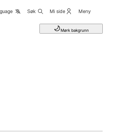
guage
Søk
Mi side
Meny
Mørk bakgrunn