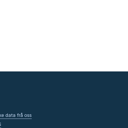
ke data frå oss
S