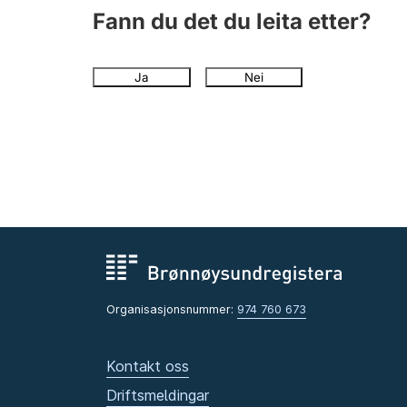
Fann du det du leita etter?
Ja
Nei
Organisasjonsnummer:
974 760 673
Kontakt oss
Driftsmeldingar