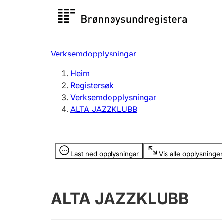
Registersøk
Aksjesel
Registrer
Verksemdopplysningar
Lag og foreining
Fleire
Heim
Registrere, endre, slette
organisa
Registersøk
Verksemdopplysningar
ALTA JAZZKLUBB
Tinglysing
Jeger
Betaling 
Opplysninger er skjult
Last ned opplysningar
Vis alle opplysninge
Andre tema
ALTA JAZZKLUBB