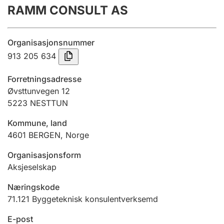
RAMM CONSULT AS
Årsrekneskap
Innsending og forseinkingsgebyr
Organisasjonsnummer
913 205 634
Tinglysing
Forretningsadresse
Øvsttunvegen 12
5223
NESTTUN
Jeger
Betaling og jegeravgiftskort
Kommune, land
4601
BERGEN
,
Norge
Ektepaktrettleiaren
Organisasjonsform
Aksjeselskap
Næringskode
Andre tema
71.121
Byggeteknisk konsulentverksemd
E-post