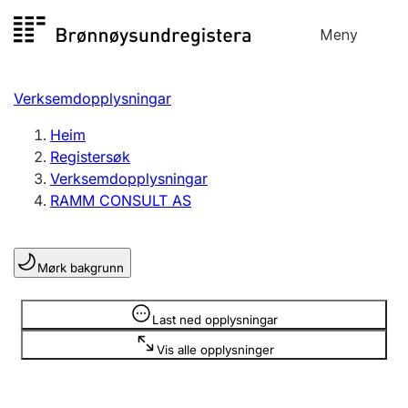
Hopp
Meny
Registersøk
til
Søk
Velg språk
innhald
Verksemdopplysningar
Aksjeselskap
Registrere, endre, slette
Heim
Registersøk
Verksemdopplysningar
Enkeltpersonføretak
RAMM CONSULT AS
Registrere, endre, slette
Mørk bakgrunn
Lag og foreining
Registrere, endre, slette
Opplysninger er skjult
Last ned opplysningar
Vis alle opplysninger
Fleire organisasjonsformer