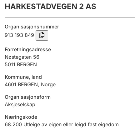
HARKESTADVEGEN 2 AS
Årsrekneskap
Innsending og forseinkingsgebyr
Organisasjonsnummer
913 193 849
Tinglysing
Forretningsadresse
Nøstegaten 56
5011
BERGEN
Jeger
Betaling og jegeravgiftskort
Kommune, land
4601
BERGEN
,
Norge
Ektepaktrettleiaren
Organisasjonsform
Aksjeselskap
Næringskode
Andre tema
68.200
Utleige av eigen eller leigd fast eigedom