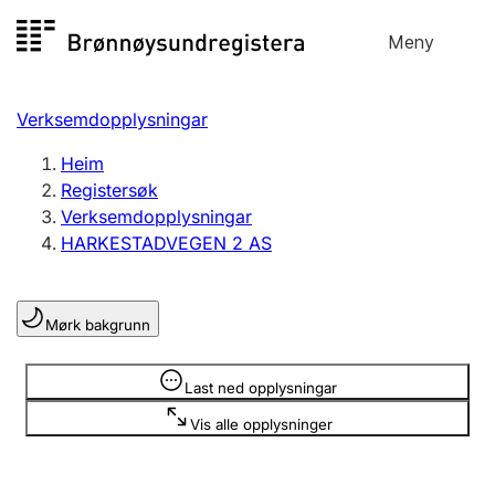
Hopp
Meny
Registersøk
til
Søk
Velg språk
innhald
Verksemdopplysningar
Aksjeselskap
Registrere, endre, slette
Heim
Registersøk
Verksemdopplysningar
Enkeltpersonføretak
HARKESTADVEGEN 2 AS
Registrere, endre, slette
Mørk bakgrunn
Lag og foreining
Registrere, endre, slette
Opplysninger er skjult
Last ned opplysningar
Vis alle opplysninger
Fleire organisasjonsformer