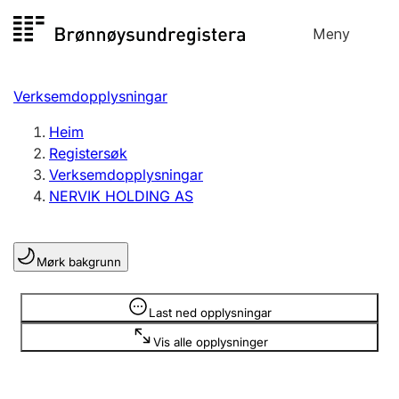
Hopp
Meny
Registersøk
til
Søk
Velg språk
innhald
Verksemdopplysningar
Aksjeselskap
Registrere, endre, slette
Heim
Registersøk
Verksemdopplysningar
Enkeltpersonføretak
NERVIK HOLDING AS
Registrere, endre, slette
Mørk bakgrunn
Lag og foreining
Registrere, endre, slette
Opplysninger er skjult
Last ned opplysningar
Vis alle opplysninger
Fleire organisasjonsformer