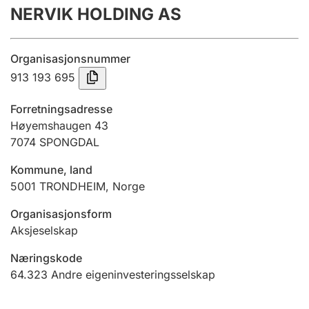
NERVIK HOLDING AS
Årsrekneskap
Innsending og forseinkingsgebyr
Organisasjonsnummer
913 193 695
Tinglysing
Forretningsadresse
Høyemshaugen 43
7074
SPONGDAL
Jeger
Betaling og jegeravgiftskort
Kommune, land
5001
TRONDHEIM
,
Norge
Ektepaktrettleiaren
Organisasjonsform
Aksjeselskap
Næringskode
Andre tema
64.323
Andre eigeninvesteringsselskap