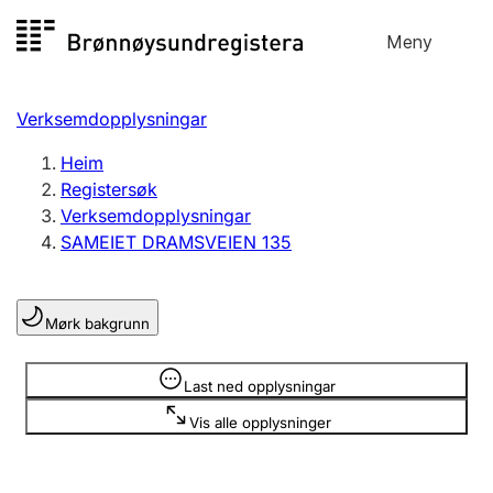
Hopp
Meny
Registersøk
til
Søk
Velg språk
innhald
Verksemdopplysningar
Aksjeselskap
Registrere, endre, slette
Heim
Registersøk
Verksemdopplysningar
Enkeltpersonføretak
SAMEIET DRAMSVEIEN 135
Registrere, endre, slette
Mørk bakgrunn
Lag og foreining
Registrere, endre, slette
Opplysninger er skjult
Last ned opplysningar
Vis alle opplysninger
Fleire organisasjonsformer