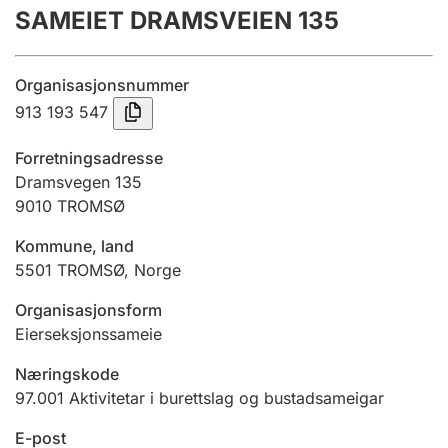
SAMEIET DRAMSVEIEN 135
Årsrekneskap
Innsending og forseinkingsgebyr
Organisasjonsnummer
913 193 547
Tinglysing
Forretningsadresse
Dramsvegen 135
9010
TROMSØ
Jeger
Betaling og jegeravgiftskort
Kommune, land
5501
TROMSØ
,
Norge
Ektepaktrettleiaren
Organisasjonsform
Eierseksjonssameie
Næringskode
Andre tema
97.001
Aktivitetar i burettslag og bustadsameigar
E-post