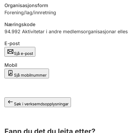
Organisasjonsform
Forening/lag/innretning
Næringskode
94.992
Aktivitetar i andre medlemsorganisasjonar elles
E-post
Sjå e-post
Mobil
Sjå mobilnummer
Søk i verksemdsopplysningar
Fann du det du leita etter?