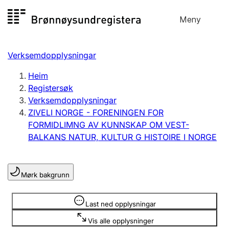
Hopp
Meny
Registersøk
til
Søk
Velg språk
innhald
Verksemdopplysningar
Aksjeselskap
Registrere, endre, slette
Heim
Registersøk
Verksemdopplysningar
Enkeltpersonføretak
ZIVELI NORGE - FORENINGEN FOR
Registrere, endre, slette
FORMIDLIMNG AV KUNNSKAP OM VEST-
BALKANS NATUR, KULTUR G HISTOIRE I NORGE
Lag og foreining
Registrere, endre, slette
Mørk bakgrunn
Opplysninger er skjult
Last ned opplysningar
Fleire organisasjonsformer
Vis alle opplysninger