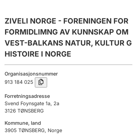
Årsrekneskap
Innsending og forseinkingsgebyr
ZIVELI NORGE - FORENINGEN FOR
FORMIDLIMNG AV KUNNSKAP OM
Tinglysing
VEST-BALKANS NATUR, KULTUR G
HISTOIRE I NORGE
Jeger
Betaling og jegeravgiftskort
Organisasjonsnummer
913 184 025
Ektepaktrettleiaren
Forretningsadresse
Svend Foynsgate 1a, 2a
3126
TØNSBERG
Andre tema
Kommune, land
3905
TØNSBERG
,
Norge