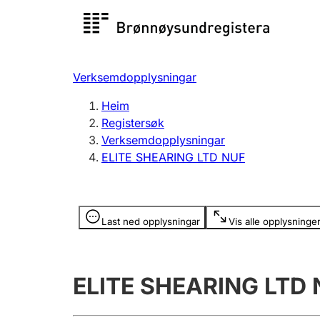
Registersøk
Aksjesel
Registrer
Verksemdopplysningar
Lag og foreining
Fleire
Heim
Registrere, endre, slette
organisa
Registersøk
Verksemdopplysningar
ELITE SHEARING LTD NUF
Tinglysing
Jeger
Betaling 
Opplysninger er skjult
Last ned opplysningar
Vis alle opplysninge
Andre tema
ELITE SHEARING LTD