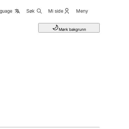
guage
Søk
Mi side
Meny
Mørk bakgrunn