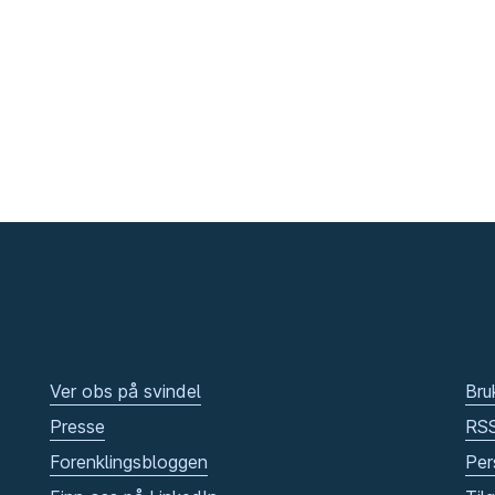
Ver obs på svindel
Bru
Presse
RS
Forenklingsbloggen
Per