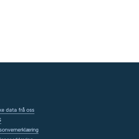
ke data frå oss
S
sonvernerklæring