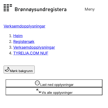
Hopp
Meny
Registersøk
til
Søk
Velg språk
innhald
Verksemdopplysningar
Aksjeselskap
Registrere, endre, slette
Heim
Registersøk
Verksemdopplysningar
Enkeltpersonføretak
TYRELIA.COM NUF
Registrere, endre, slette
Mørk bakgrunn
Lag og foreining
Registrere, endre, slette
Opplysninger er skjult
Last ned opplysningar
Vis alle opplysninger
Fleire organisasjonsformer