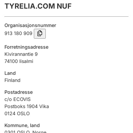
TYRELIA.COM NUF
Årsrekneskap
Innsending og forseinkingsgebyr
Organisasjonsnummer
913 180 909
Tinglysing
Forretningsadresse
Kivirannantie 9
74100 Iisalmi
Jeger
Betaling og jegeravgiftskort
Land
Finland
Ektepaktrettleiaren
Postadresse
c/o ECOVIS
Postboks 1904 Vika
0124
OSLO
Andre tema
Kommune, land
0301
OSLO
,
Norge