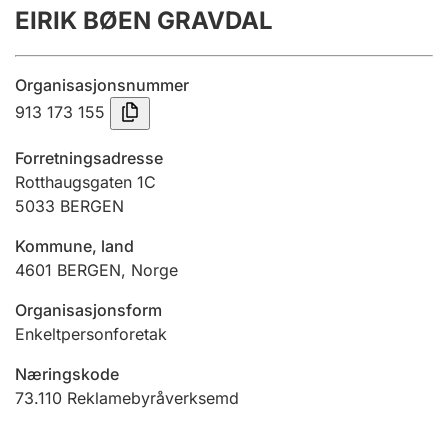
EIRIK BØEN GRAVDAL
Årsrekneskap
Innsending og forseinkingsgebyr
Organisasjonsnummer
913 173 155
Tinglysing
Forretningsadresse
Rotthaugsgaten 1C
5033
BERGEN
Jeger
Betaling og jegeravgiftskort
Kommune, land
4601
BERGEN
,
Norge
Ektepaktrettleiaren
Organisasjonsform
Enkeltpersonforetak
Næringskode
Andre tema
73.110
Reklamebyråverksemd