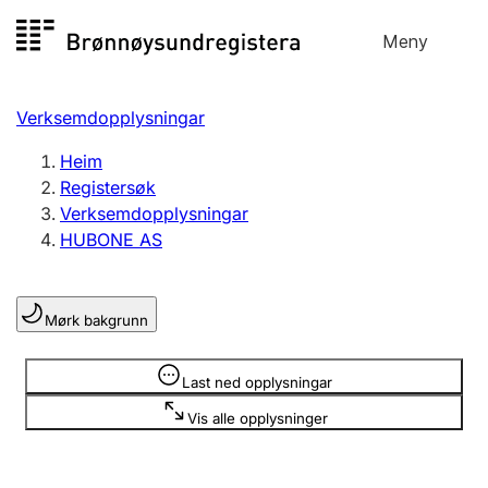
Hopp
Meny
Registersøk
til
Søk
Velg språk
innhald
Verksemdopplysningar
Aksjeselskap
Registrere, endre, slette
Heim
Registersøk
Verksemdopplysningar
Enkeltpersonføretak
HUBONE AS
Registrere, endre, slette
Mørk bakgrunn
Lag og foreining
Registrere, endre, slette
Opplysninger er skjult
Last ned opplysningar
Vis alle opplysninger
Fleire organisasjonsformer