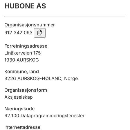
HUBONE AS
Årsrekneskap
Innsending og forseinkingsgebyr
Organisasjonsnummer
912 342 093
Tinglysing
Forretningsadresse
Linåkerveien 175
1930
AURSKOG
Jeger
Betaling og jegeravgiftskort
Kommune, land
3226
AURSKOG-HØLAND
,
Norge
Ektepaktrettleiaren
Organisasjonsform
Aksjeselskap
Næringskode
Andre tema
62.100
Dataprogrammeringstenester
Internettadresse