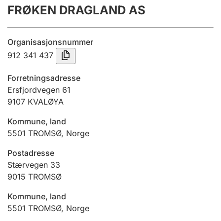
FRØKEN DRAGLAND AS
Årsrekneskap
Innsending og forseinkingsgebyr
Organisasjonsnummer
912 341 437
Tinglysing
Forretningsadresse
Ersfjordvegen 61
9107
KVALØYA
Jeger
Betaling og jegeravgiftskort
Kommune, land
5501
TROMSØ
,
Norge
Ektepaktrettleiaren
Postadresse
Stærvegen 33
9015
TROMSØ
Andre tema
Kommune, land
5501
TROMSØ
,
Norge