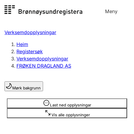
Hopp
Meny
Registersøk
til
Søk
Velg språk
innhald
Verksemdopplysningar
Aksjeselskap
Registrere, endre, slette
Heim
Registersøk
Verksemdopplysningar
Enkeltpersonføretak
FRØKEN DRAGLAND AS
Registrere, endre, slette
Mørk bakgrunn
Lag og foreining
Registrere, endre, slette
Opplysninger er skjult
Last ned opplysningar
Vis alle opplysninger
Fleire organisasjonsformer