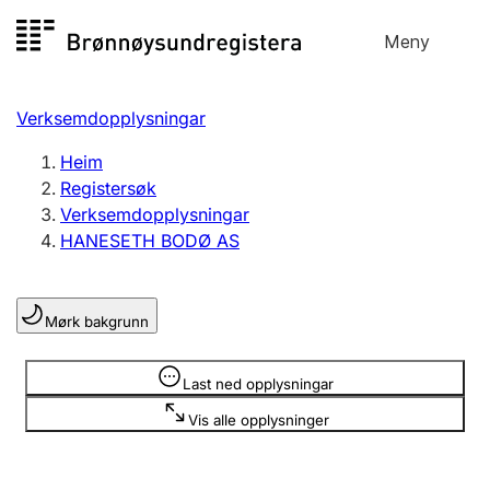
Hopp
Meny
Registersøk
til
Søk
Velg språk
innhald
Verksemdopplysningar
Aksjeselskap
Registrere, endre, slette
Heim
Registersøk
Verksemdopplysningar
Enkeltpersonføretak
HANESETH BODØ AS
Registrere, endre, slette
Mørk bakgrunn
Lag og foreining
Registrere, endre, slette
Opplysninger er skjult
Last ned opplysningar
Vis alle opplysninger
Fleire organisasjonsformer