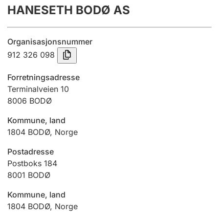
HANESETH BODØ AS
Årsrekneskap
Innsending og forseinkingsgebyr
Organisasjonsnummer
912 326 098
Tinglysing
Forretningsadresse
Terminalveien 10
8006
BODØ
Jeger
Betaling og jegeravgiftskort
Kommune, land
1804
BODØ
,
Norge
Ektepaktrettleiaren
Postadresse
Postboks 184
8001
BODØ
Andre tema
Kommune, land
1804
BODØ
,
Norge