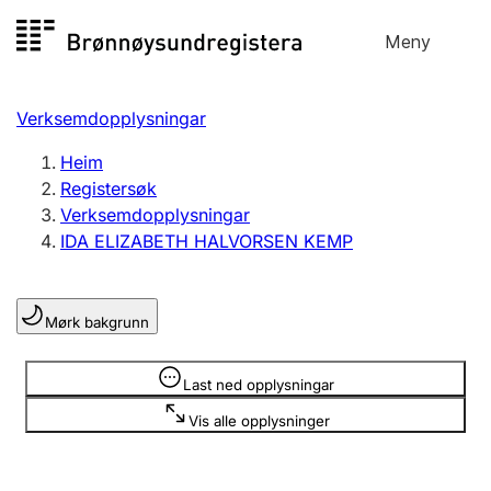
Hopp
Meny
Registersøk
til
Søk
Velg språk
innhald
Verksemdopplysningar
Aksjeselskap
Registrere, endre, slette
Heim
Registersøk
Verksemdopplysningar
Enkeltpersonføretak
IDA ELIZABETH HALVORSEN KEMP
Registrere, endre, slette
Mørk bakgrunn
Lag og foreining
Registrere, endre, slette
Opplysninger er skjult
Last ned opplysningar
Vis alle opplysninger
Fleire organisasjonsformer