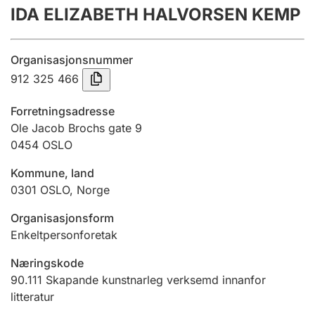
IDA ELIZABETH HALVORSEN KEMP
Årsrekneskap
Innsending og forseinkingsgebyr
Organisasjonsnummer
912 325 466
Tinglysing
Forretningsadresse
Ole Jacob Brochs gate 9
0454
OSLO
Jeger
Betaling og jegeravgiftskort
Kommune, land
0301
OSLO
,
Norge
Ektepaktrettleiaren
Organisasjonsform
Enkeltpersonforetak
Næringskode
Andre tema
90.111
Skapande kunstnarleg verksemd innanfor
litteratur