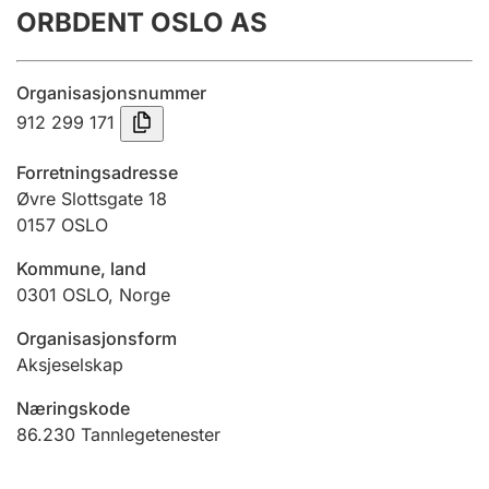
ORBDENT OSLO AS
Årsrekneskap
Innsending og forseinkingsgebyr
Organisasjonsnummer
912 299 171
Tinglysing
Forretningsadresse
Øvre Slottsgate 18
0157
OSLO
Jeger
Betaling og jegeravgiftskort
Kommune, land
0301
OSLO
,
Norge
Ektepaktrettleiaren
Organisasjonsform
Aksjeselskap
Næringskode
Andre tema
86.230
Tannlegetenester