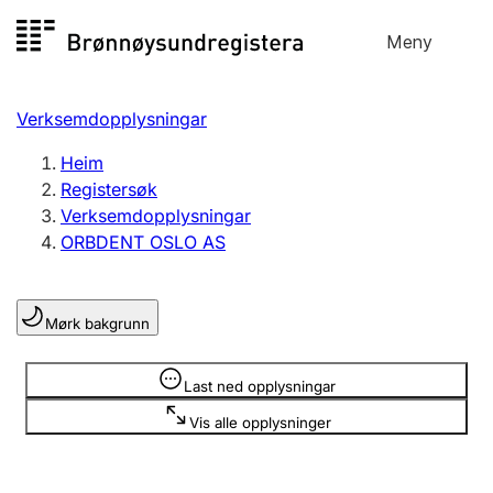
Hopp
Meny
Registersøk
til
Søk
Velg språk
innhald
Verksemdopplysningar
Aksjeselskap
Registrere, endre, slette
Heim
Registersøk
Verksemdopplysningar
Enkeltpersonføretak
ORBDENT OSLO AS
Registrere, endre, slette
Mørk bakgrunn
Lag og foreining
Registrere, endre, slette
Opplysninger er skjult
Last ned opplysningar
Vis alle opplysninger
Fleire organisasjonsformer