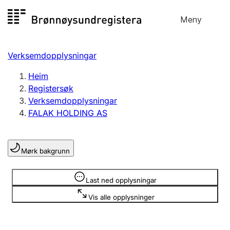
Hopp
Meny
Registersøk
til
Søk
Velg språk
innhald
Verksemdopplysningar
Aksjeselskap
Registrere, endre, slette
Heim
Registersøk
Verksemdopplysningar
Enkeltpersonføretak
FALAK HOLDING AS
Registrere, endre, slette
Mørk bakgrunn
Lag og foreining
Registrere, endre, slette
Opplysninger er skjult
Last ned opplysningar
Vis alle opplysninger
Fleire organisasjonsformer