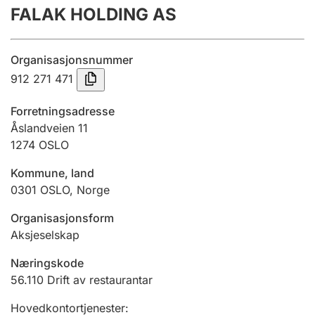
FALAK HOLDING AS
Årsrekneskap
Innsending og forseinkingsgebyr
Organisasjonsnummer
912 271 471
Tinglysing
Forretningsadresse
Åslandveien 11
1274
OSLO
Jeger
Betaling og jegeravgiftskort
Kommune, land
0301
OSLO
,
Norge
Ektepaktrettleiaren
Organisasjonsform
Aksjeselskap
Næringskode
Andre tema
56.110
Drift av restaurantar
Hovedkontortjenester
: