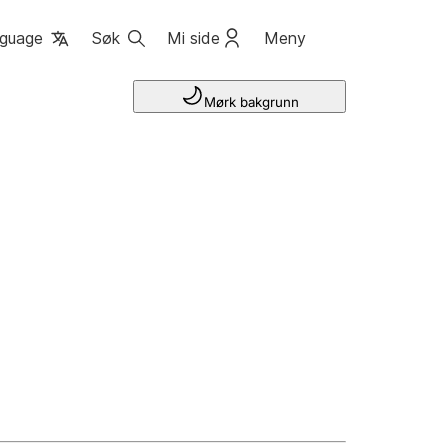
guage
Søk
Mi side
Meny
Mørk bakgrunn