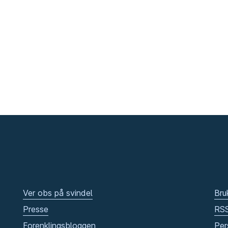
Ver obs på svindel
Bru
Presse
RS
Forenklingsbloggen
Per