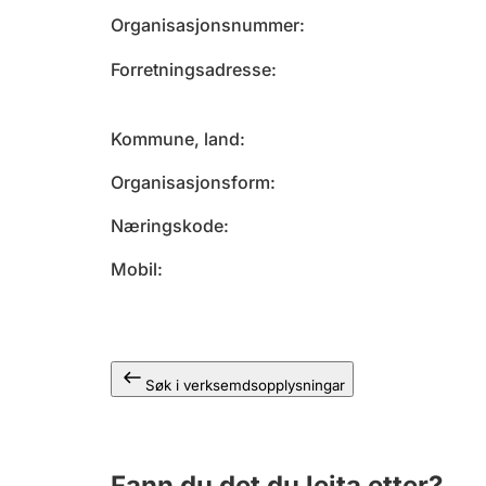
Organisasjonsnummer
Forretningsadresse
Kommune, land
Organisasjonsform
Næringskode
Mobil
Søk i verksemdsopplysningar
Fann du det du leita etter?