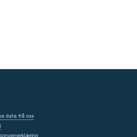
ke data frå oss
S
sonvernerklæring