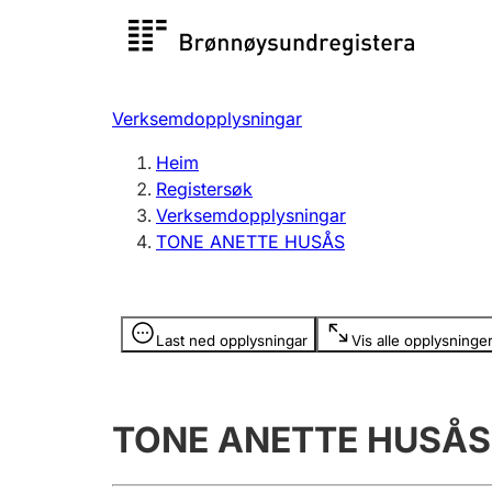
Registersøk
Aksjesel
Registrer
Verksemdopplysningar
Lag og foreining
Fleire
Heim
Registrere, endre, slette
organisa
Registersøk
Verksemdopplysningar
TONE ANETTE HUSÅS
Tinglysing
Jeger
Betaling 
Opplysninger er skjult
Last ned opplysningar
Vis alle opplysninge
Andre tema
TONE ANETTE HUSÅS