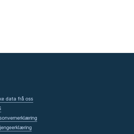
ke data frå oss
S
sonvernerklæring
gjengeerklæring