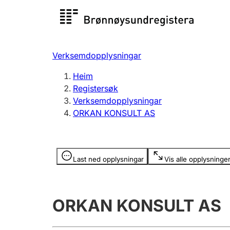
Registersøk
Aksjesel
Registrer
Verksemdopplysningar
Lag og foreining
Fleire
Heim
Registrere, endre, slette
organisa
Registersøk
Verksemdopplysningar
ORKAN KONSULT AS
Tinglysing
Jeger
Betaling 
Opplysninger er skjult
Last ned opplysningar
Vis alle opplysninge
Andre tema
ORKAN KONSULT AS