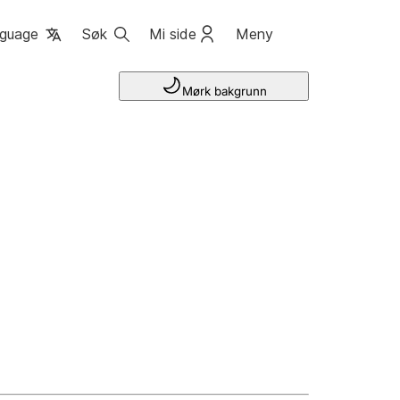
guage
Søk
Mi side
Meny
Mørk bakgrunn