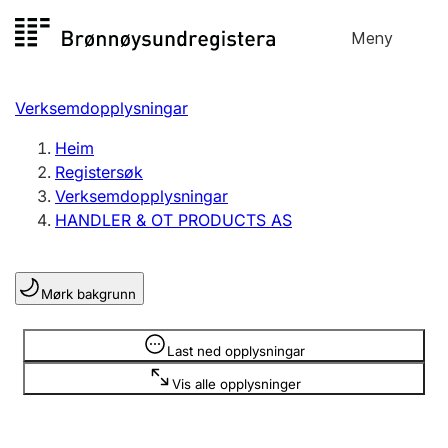
Hopp
Meny
Registersøk
til
Søk
Velg språk
innhald
Verksemdopplysningar
Aksjeselskap
Registrere, endre, slette
Heim
Registersøk
Verksemdopplysningar
Enkeltpersonføretak
HANDLER & OT PRODUCTS AS
Registrere, endre, slette
Mørk bakgrunn
Lag og foreining
Registrere, endre, slette
Opplysninger er skjult
Last ned opplysningar
Vis alle opplysninger
Fleire organisasjonsformer