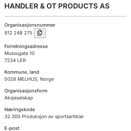
HANDLER & OT PRODUCTS AS
Årsrekneskap
Innsending og forseinkingsgebyr
Organisasjonsnummer
912 248 275
Tinglysing
Forretningsadresse
Mussugata 10
7234
LER
Jeger
Betaling og jegeravgiftskort
Kommune, land
5028
MELHUS
,
Norge
Ektepaktrettleiaren
Organisasjonsform
Aksjeselskap
Næringskode
Andre tema
32.300
Produksjon av sportsartiklar
E-post