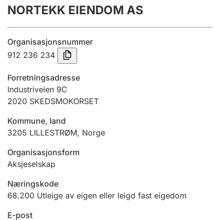
NORTEKK EIENDOM AS
Årsrekneskap
Innsending og forseinkingsgebyr
Organisasjonsnummer
912 236 234
Tinglysing
Forretningsadresse
Industriveien 9C
2020
SKEDSMOKORSET
Jeger
Betaling og jegeravgiftskort
Kommune, land
3205
LILLESTRØM
,
Norge
Ektepaktrettleiaren
Organisasjonsform
Aksjeselskap
Næringskode
Andre tema
68.200
Utleige av eigen eller leigd fast eigedom
E-post