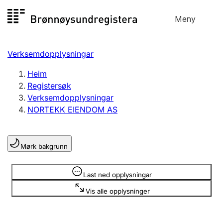
Hopp
Meny
Registersøk
til
Søk
Velg språk
innhald
Verksemdopplysningar
Aksjeselskap
Registrere, endre, slette
Heim
Registersøk
Verksemdopplysningar
Enkeltpersonføretak
NORTEKK EIENDOM AS
Registrere, endre, slette
Mørk bakgrunn
Lag og foreining
Registrere, endre, slette
Opplysninger er skjult
Last ned opplysningar
Vis alle opplysninger
Fleire organisasjonsformer