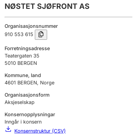
NØSTET SJØFRONT AS
Årsrekneskap
Innsending og forseinkingsgebyr
Organisasjonsnummer
910 553 615
Tinglysing
Forretningsadresse
Teatergaten 35
5010
BERGEN
Jeger
Betaling og jegeravgiftskort
Kommune, land
4601
BERGEN
,
Norge
Ektepaktrettleiaren
Organisasjonsform
Aksjeselskap
Konsernopplysningar
Andre tema
Inngår i konsern
Konsernstruktur (CSV)