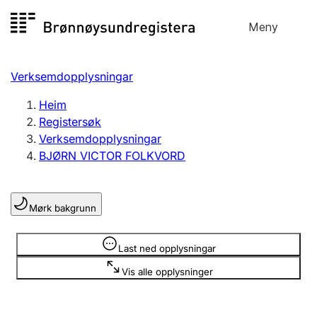
Hopp
Meny
Registersøk
til
Søk
Velg språk
innhald
Verksemdopplysningar
Aksjeselskap
Registrere, endre, slette
Heim
Registersøk
Verksemdopplysningar
Enkeltpersonføretak
BJØRN VICTOR FOLKVORD
Registrere, endre, slette
Mørk bakgrunn
Lag og foreining
Registrere, endre, slette
Opplysninger er skjult
Last ned opplysningar
Vis alle opplysninger
Fleire organisasjonsformer