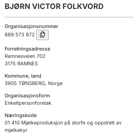
BJØRN VICTOR FOLKVORD
Årsrekneskap
Innsending og forseinkingsgebyr
Organisasjonsnummer
889 573 872
Tinglysing
Forretningsadresse
Ramnesveien 702
3175
RAMNES
Jeger
Betaling og jegeravgiftskort
Kommune, land
3905
TØNSBERG
,
Norge
Ektepaktrettleiaren
Organisasjonsform
Enkeltpersonforetak
Næringskode
Andre tema
01.410
Mjølkeproduksjon på storfe og oppdrett av
mjølkekyr