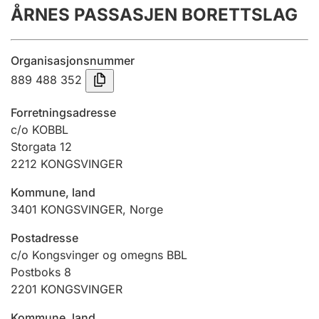
ÅRNES PASSASJEN BORETTSLAG
Årsrekneskap
Innsending og forseinkingsgebyr
Organisasjonsnummer
889 488 352
Tinglysing
Forretningsadresse
c/o KOBBL
Storgata 12
Jeger
2212
KONGSVINGER
Betaling og jegeravgiftskort
Kommune, land
3401
KONGSVINGER
,
Norge
Ektepaktrettleiaren
Postadresse
c/o Kongsvinger og omegns BBL
Postboks 8
Andre tema
2201
KONGSVINGER
Kommune, land