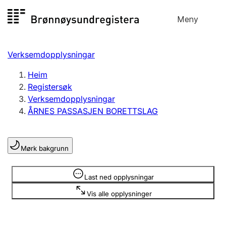
Hopp
Meny
Registersøk
til
Søk
Velg språk
innhald
Verksemdopplysningar
Aksjeselskap
Registrere, endre, slette
Heim
Registersøk
Verksemdopplysningar
Enkeltpersonføretak
ÅRNES PASSASJEN BORETTSLAG
Registrere, endre, slette
Mørk bakgrunn
Lag og foreining
Registrere, endre, slette
Opplysninger er skjult
Last ned opplysningar
Vis alle opplysninger
Fleire organisasjonsformer