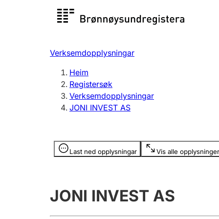
Registersøk
Aksjesel
Registrer
Verksemdopplysningar
Lag og foreining
Fleire
Heim
Registrere, endre, slette
organisa
Registersøk
Verksemdopplysningar
JONI INVEST AS
Tinglysing
Jeger
Betaling 
Opplysninger er skjult
Last ned opplysningar
Vis alle opplysninge
Andre tema
JONI INVEST AS