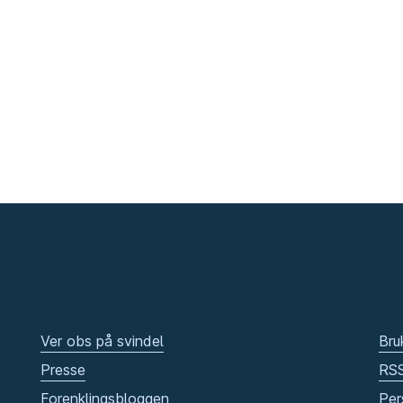
Ver obs på svindel
Bru
Presse
RS
Forenklingsbloggen
Per