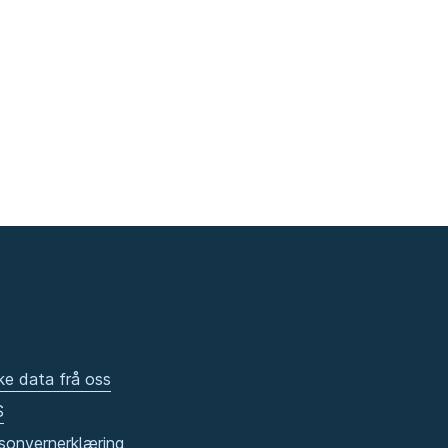
ke data frå oss
S
sonvernerklæring