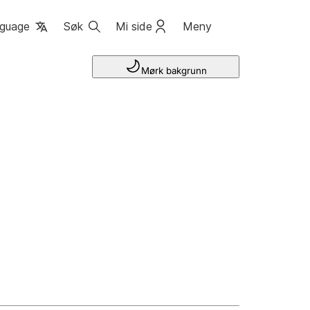
guage
Søk
Mi side
Meny
Mørk bakgrunn