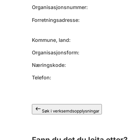
Organisasjonsnummer
Forretningsadresse
Kommune, land
Organisasjonsform
Næringskode
Telefon
Søk i verksemdsopplysningar
Fann du det du leita etter?