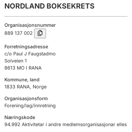
NORDLAND BOKSEKRETS
Årsrekneskap
Innsending og forseinkingsgebyr
Organisasjonsnummer
889 137 002
Tinglysing
Forretningsadresse
c/o Paul J Faugstadmo
Solveien 1
Jeger
8613
MO I RANA
Betaling og jegeravgiftskort
Kommune, land
1833
RANA
,
Norge
Ektepaktrettleiaren
Organisasjonsform
Forening/lag/innretning
Andre tema
Næringskode
94.992
Aktivitetar i andre medlemsorganisasjonar elles