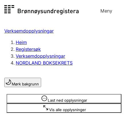
Hopp
Meny
Registersøk
til
Søk
Velg språk
innhald
Verksemdopplysningar
Aksjeselskap
Registrere, endre, slette
Heim
Registersøk
Verksemdopplysningar
Enkeltpersonføretak
NORDLAND BOKSEKRETS
Registrere, endre, slette
Mørk bakgrunn
Lag og foreining
Registrere, endre, slette
Opplysninger er skjult
Last ned opplysningar
Vis alle opplysninger
Fleire organisasjonsformer