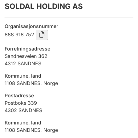
SOLDAL HOLDING AS
Årsrekneskap
Innsending og forseinkingsgebyr
Organisasjonsnummer
888 918 752
Tinglysing
Forretningsadresse
Sandnesveien 362
4312
SANDNES
Jeger
Betaling og jegeravgiftskort
Kommune, land
1108
SANDNES
,
Norge
Ektepaktrettleiaren
Postadresse
Postboks 339
4302
SANDNES
Andre tema
Kommune, land
1108
SANDNES
,
Norge