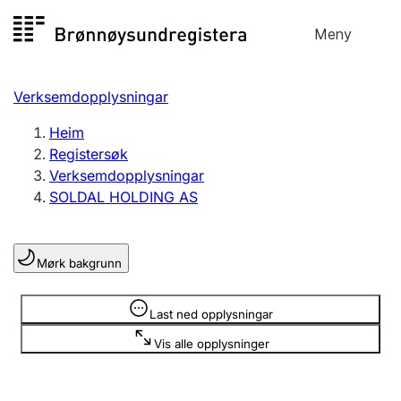
Hopp
Meny
Registersøk
til
Søk
Velg språk
innhald
Verksemdopplysningar
Aksjeselskap
Registrere, endre, slette
Heim
Registersøk
Verksemdopplysningar
Enkeltpersonføretak
SOLDAL HOLDING AS
Registrere, endre, slette
Mørk bakgrunn
Lag og foreining
Registrere, endre, slette
Opplysninger er skjult
Last ned opplysningar
Vis alle opplysninger
Fleire organisasjonsformer