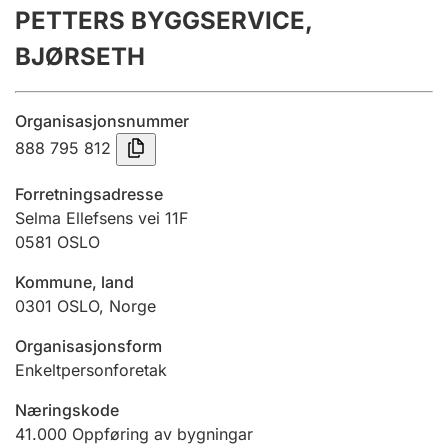
PETTERS BYGGSERVICE,
Årsrekneskap
BJØRSETH
Innsending og forseinkingsgebyr
Organisasjonsnummer
Tinglysing
888 795 812
Forretningsadresse
Jeger
Selma Ellefsens vei 11F
Betaling og jegeravgiftskort
0581
OSLO
Kommune, land
0301
OSLO
,
Norge
Ektepaktrettleiaren
Organisasjonsform
Enkeltpersonforetak
Andre tema
Næringskode
41.000
Oppføring av bygningar