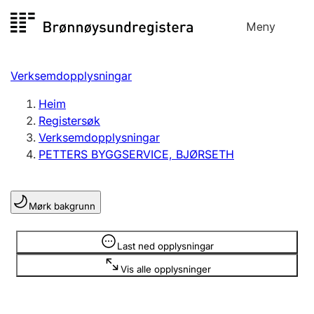
Hopp
Meny
Registersøk
til
Søk
Velg språk
innhald
Verksemdopplysningar
Aksjeselskap
Registrere, endre, slette
Heim
Registersøk
Verksemdopplysningar
Enkeltpersonføretak
PETTERS BYGGSERVICE, BJØRSETH
Registrere, endre, slette
Mørk bakgrunn
Lag og foreining
Registrere, endre, slette
Opplysninger er skjult
Last ned opplysningar
Vis alle opplysninger
Fleire organisasjonsformer