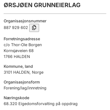
ØRSJØEN GRUNNEIERLAG
Årsrekneskap
Innsending og forseinkingsgebyr
Organisasjonsnummer
887 929 602
Tinglysing
Forretningsadresse
c/o Thor-Ole Borgen
Kornsjøveien 68
Jeger
1766
HALDEN
Betaling og jegeravgiftskort
Kommune, land
3101
HALDEN
,
Norge
Ektepaktrettleiaren
Organisasjonsform
Forening/lag/innretning
Andre tema
Næringskode
68.320
Eigedomsforvalting på oppdrag