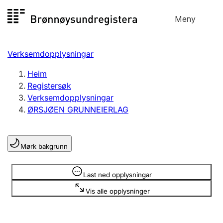
Hopp
Meny
Registersøk
til
Søk
Velg språk
innhald
Verksemdopplysningar
Aksjeselskap
Registrere, endre, slette
Heim
Registersøk
Verksemdopplysningar
Enkeltpersonføretak
ØRSJØEN GRUNNEIERLAG
Registrere, endre, slette
Mørk bakgrunn
Lag og foreining
Registrere, endre, slette
Opplysninger er skjult
Last ned opplysningar
Vis alle opplysninger
Fleire organisasjonsformer