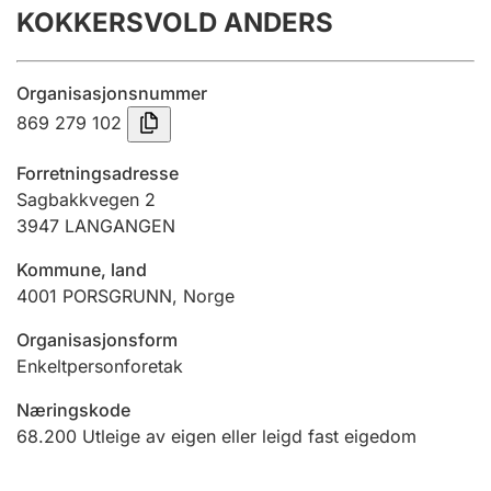
KOKKERSVOLD ANDERS
Årsrekneskap
Innsending og forseinkingsgebyr
Organisasjonsnummer
869 279 102
Tinglysing
Forretningsadresse
Sagbakkvegen 2
3947
LANGANGEN
Jeger
Betaling og jegeravgiftskort
Kommune, land
4001
PORSGRUNN
,
Norge
Ektepaktrettleiaren
Organisasjonsform
Enkeltpersonforetak
Næringskode
Andre tema
68.200
Utleige av eigen eller leigd fast eigedom