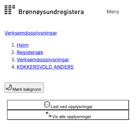
Hopp
Meny
Registersøk
til
Søk
Velg språk
innhald
Verksemdopplysningar
Aksjeselskap
Registrere, endre, slette
Heim
Registersøk
Verksemdopplysningar
Enkeltpersonføretak
KOKKERSVOLD ANDERS
Registrere, endre, slette
Mørk bakgrunn
Lag og foreining
Registrere, endre, slette
Opplysninger er skjult
Last ned opplysningar
Vis alle opplysninger
Fleire organisasjonsformer