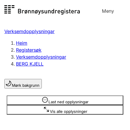
Hopp
Meny
Registersøk
til
Søk
Velg språk
innhald
Verksemdopplysningar
Aksjeselskap
Registrere, endre, slette
Heim
Registersøk
Verksemdopplysningar
Enkeltpersonføretak
BERG KJELL
Registrere, endre, slette
Mørk bakgrunn
Lag og foreining
Registrere, endre, slette
Opplysninger er skjult
Last ned opplysningar
Vis alle opplysninger
Fleire organisasjonsformer