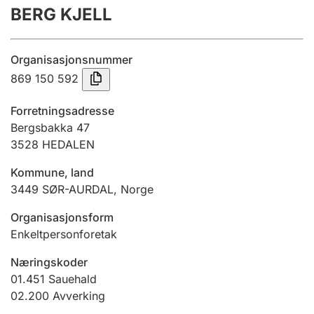
BERG KJELL
Årsrekneskap
Innsending og forseinkingsgebyr
Organisasjonsnummer
869 150 592
Tinglysing
Forretningsadresse
Bergsbakka 47
3528
HEDALEN
Jeger
Betaling og jegeravgiftskort
Kommune, land
3449
SØR-AURDAL
,
Norge
Ektepaktrettleiaren
Organisasjonsform
Enkeltpersonforetak
Næringskoder
Andre tema
01.451
Sauehald
02.200
Avverking