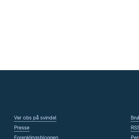
Ver obs på svindel
Bru
Presse
RS
Forenklingsbloggen
Per