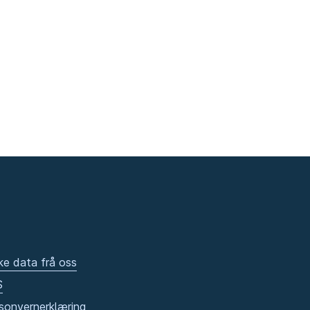
ke data frå oss
S
sonvernerklæring