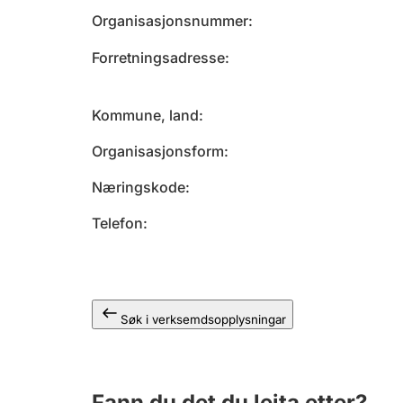
Organisasjonsnummer
Forretningsadresse
Kommune, land
Organisasjonsform
Næringskode
Telefon
Søk i verksemdsopplysningar
Fann du det du leita etter?