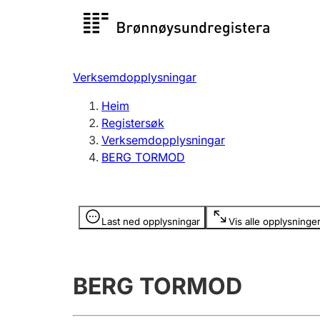
Registersøk
Aksjesel
Registrer
Verksemdopplysningar
Lag og foreining
Fleire
Heim
Registrere, endre, slette
organisa
Registersøk
Verksemdopplysningar
BERG TORMOD
Tinglysing
Jeger
Betaling 
Opplysninger er skjult
Last ned opplysningar
Vis alle opplysninge
Andre tema
BERG TORMOD