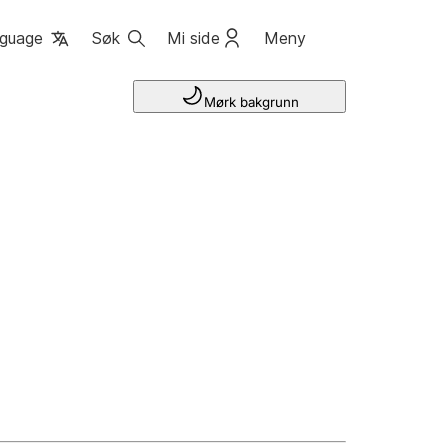
guage
Søk
Mi side
Meny
Mørk bakgrunn