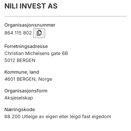
NILI INVEST AS
Årsrekneskap
Innsending og forseinkingsgebyr
Organisasjonsnummer
864 115 802
Tinglysing
Forretningsadresse
Christian Michelsens gate 6B
5012
BERGEN
Jeger
Betaling og jegeravgiftskort
Kommune, land
4601
BERGEN
,
Norge
Ektepaktrettleiaren
Organisasjonsform
Aksjeselskap
Næringskode
Andre tema
68.200
Utleige av eigen eller leigd fast eigedom