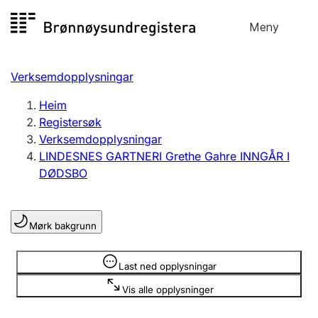
Hopp
Meny
Registersøk
til
Søk
Velg språk
innhald
Verksemdopplysningar
Aksjeselskap
Registrere, endre, slette
Heim
Registersøk
Verksemdopplysningar
Enkeltpersonføretak
LINDESNES GARTNERI Grethe Gahre INNGÅR I
Registrere, endre, slette
DØDSBO
Lag og foreining
Mørk bakgrunn
Registrere, endre, slette
Opplysninger er skjult
Last ned opplysningar
Fleire organisasjonsformer
Vis alle opplysninger