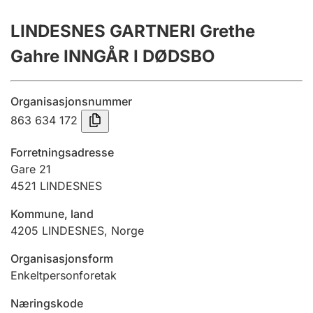
Årsrekneskap
LINDESNES GARTNERI Grethe
Innsending og forseinkingsgebyr
Gahre INNGÅR I DØDSBO
Tinglysing
Organisasjonsnummer
863 634 172
Jeger
Forretningsadresse
Betaling og jegeravgiftskort
Gare 21
4521
LINDESNES
Kommune, land
Ektepaktrettleiaren
4205
LINDESNES
,
Norge
Organisasjonsform
Andre tema
Enkeltpersonforetak
Næringskode