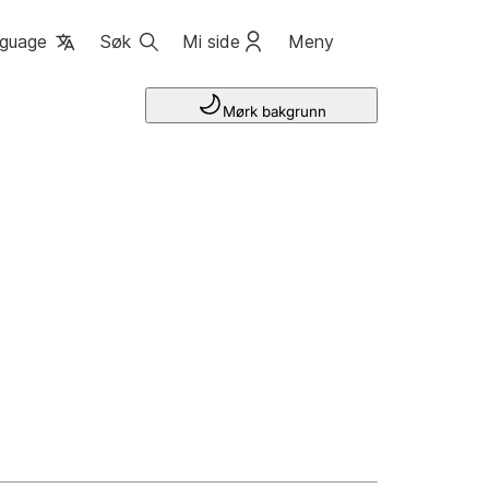
guage
Søk
Mi side
Meny
Mørk bakgrunn