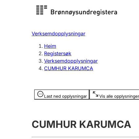
Registersøk
Aksjesel
Registrer
Verksemdopplysningar
Lag og foreining
Fleire
Heim
Registrere, endre, slette
organisa
Registersøk
Verksemdopplysningar
CUMHUR KARUMCA
Tinglysing
Jeger
Betaling 
Opplysninger er skjult
Last ned opplysningar
Vis alle opplysninge
Andre tema
CUMHUR KARUMCA