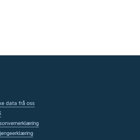
ke data frå oss
S
sonvernerklæring
gjengeerklæring