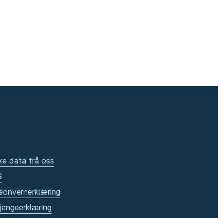
ke data frå oss
S
sonvernerklæring
gjengeerklæring