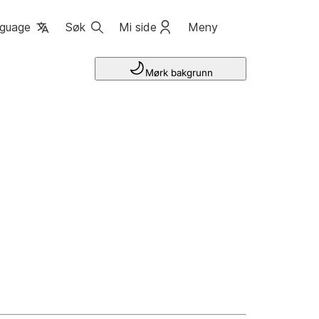
guage
Søk
Mi side
Meny
Mørk bakgrunn