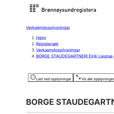
Registersøk
Aksjesel
Registrer
Verksemdopplysningar
Lag og foreining
Fleire
Heim
Registrere, endre, slette
organisa
Registersøk
Verksemdopplysningar
BORGE STAUDEGARTNERI Eirik Laupsa-
Tinglysing
Jeger
Betaling 
Opplysninger er skjult
Last ned opplysningar
Vis alle opplysninge
Andre tema
BORGE STAUDEGARTNE