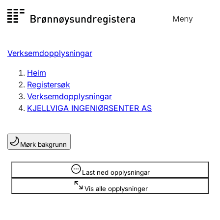
Hopp
Meny
Registersøk
til
Søk
Velg språk
innhald
Verksemdopplysningar
Aksjeselskap
Registrere, endre, slette
Heim
Registersøk
Verksemdopplysningar
Enkeltpersonføretak
KJELLVIGA INGENIØRSENTER AS
Registrere, endre, slette
Mørk bakgrunn
Lag og foreining
Registrere, endre, slette
Opplysninger er skjult
Last ned opplysningar
Vis alle opplysninger
Fleire organisasjonsformer