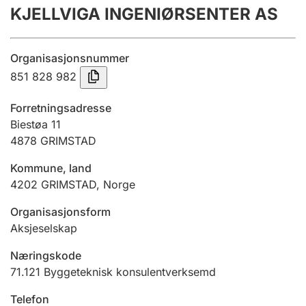
KJELLVIGA INGENIØRSENTER AS
Årsrekneskap
Innsending og forseinkingsgebyr
Organisasjonsnummer
851 828 982
Tinglysing
Forretningsadresse
Biestøa 11
4878
GRIMSTAD
Jeger
Betaling og jegeravgiftskort
Kommune, land
4202
GRIMSTAD
,
Norge
Ektepaktrettleiaren
Organisasjonsform
Aksjeselskap
Næringskode
Andre tema
71.121
Byggeteknisk konsulentverksemd
Telefon