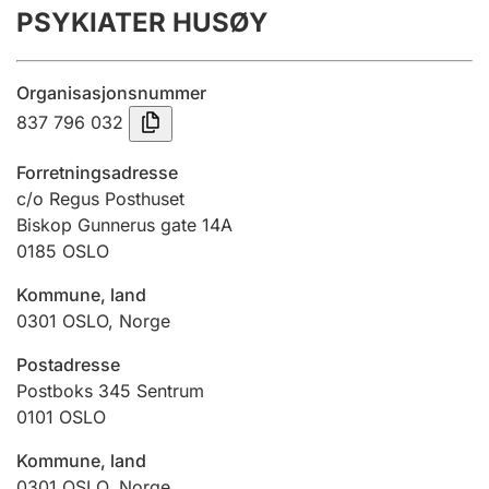
PSYKIATER HUSØY
Årsrekneskap
Innsending og forseinkingsgebyr
Organisasjonsnummer
837 796 032
Tinglysing
Forretningsadresse
c/o Regus Posthuset
Biskop Gunnerus gate 14A
Jeger
0185
OSLO
Betaling og jegeravgiftskort
Kommune, land
0301
OSLO
,
Norge
Ektepaktrettleiaren
Postadresse
Postboks 345 Sentrum
0101
OSLO
Andre tema
Kommune, land
0301
OSLO
,
Norge