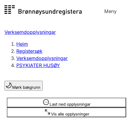
Hopp
Meny
Registersøk
til
Søk
Velg språk
innhald
Verksemdopplysningar
Aksjeselskap
Registrere, endre, slette
Heim
Registersøk
Verksemdopplysningar
Enkeltpersonføretak
PSYKIATER HUSØY
Registrere, endre, slette
Mørk bakgrunn
Lag og foreining
Registrere, endre, slette
Opplysninger er skjult
Last ned opplysningar
Vis alle opplysninger
Fleire organisasjonsformer