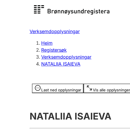
Registersøk
Aksjesel
Registrer
Verksemdopplysningar
Lag og foreining
Fleire
Heim
Registrere, endre, slette
organisa
Registersøk
Verksemdopplysningar
NATALIIA ISAIEVA
Tinglysing
Jeger
Betaling 
Opplysninger er skjult
Last ned opplysningar
Vis alle opplysninge
Andre tema
NATALIIA ISAIEVA