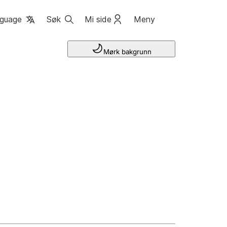
guage
Søk
Mi side
Meny
Mørk bakgrunn