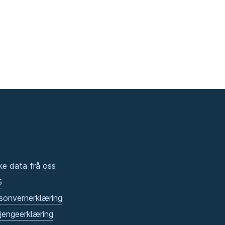
ke data frå oss
S
sonvernerklæring
gjengeerklæring