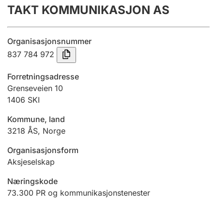
TAKT KOMMUNIKASJON AS
Årsrekneskap
Innsending og forseinkingsgebyr
Organisasjonsnummer
837 784 972
Tinglysing
Forretningsadresse
Grenseveien 10
1406
SKI
Jeger
Betaling og jegeravgiftskort
Kommune, land
3218
ÅS
,
Norge
Ektepaktrettleiaren
Organisasjonsform
Aksjeselskap
Næringskode
Andre tema
73.300
PR og kommunikasjonstenester