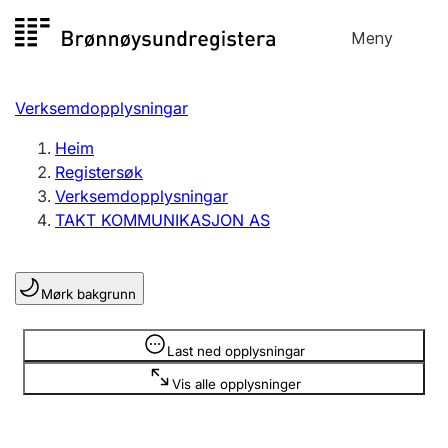
Hopp
Meny
Registersøk
til
Søk
Velg språk
innhald
Verksemdopplysningar
Aksjeselskap
Registrere, endre, slette
Heim
Registersøk
Verksemdopplysningar
Enkeltpersonføretak
TAKT KOMMUNIKASJON AS
Registrere, endre, slette
Mørk bakgrunn
Lag og foreining
Registrere, endre, slette
Opplysninger er skjult
Last ned opplysningar
Vis alle opplysninger
Fleire organisasjonsformer