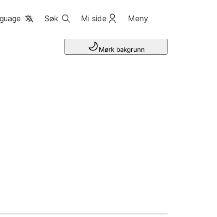
guage
Søk
Mi side
Meny
Mørk bakgrunn