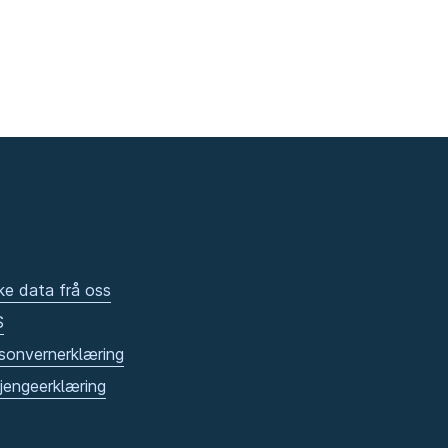
ke data frå oss
S
sonvernerklæring
gjengeerklæring