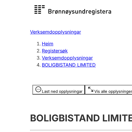
Registersøk
Aksjesel
Registrer
Verksemdopplysningar
Lag og foreining
Fleire
Heim
Registrere, endre, slette
organisa
Registersøk
Verksemdopplysningar
BOLIGBISTAND LIMITED
Tinglysing
Jeger
Betaling 
Opplysninger er skjult
Last ned opplysningar
Vis alle opplysninge
Andre tema
BOLIGBISTAND LIMIT