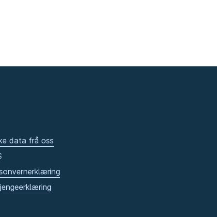
ke data frå oss
S
sonvernerklæring
gjengeerklæring