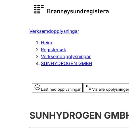
Registersøk
Aksjesel
Registrer
Verksemdopplysningar
Lag og foreining
Fleire
Heim
Registrere, endre, slette
organisa
Registersøk
Verksemdopplysningar
SUNHYDROGEN GMBH
Tinglysing
Jeger
Betaling 
Opplysninger er skjult
Last ned opplysningar
Vis alle opplysninge
Andre tema
SUNHYDROGEN GMB