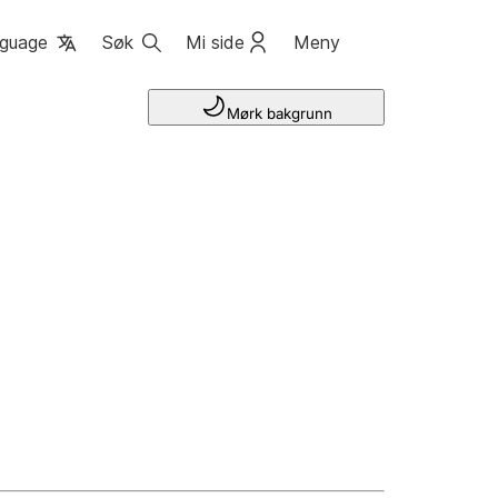
guage
Søk
Mi side
Meny
Mørk bakgrunn