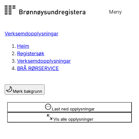
Hopp
Meny
Registersøk
til
Søk
Velg språk
innhald
Verksemdopplysningar
Aksjeselskap
Registrere, endre, slette
Heim
Registersøk
Verksemdopplysningar
Enkeltpersonføretak
BRÅ RØRSERVICE
Registrere, endre, slette
Mørk bakgrunn
Lag og foreining
Registrere, endre, slette
Opplysninger er skjult
Last ned opplysningar
Vis alle opplysninger
Fleire organisasjonsformer