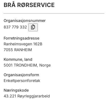
BRÅ RØRSERVICE
Årsrekneskap
Innsending og forseinkingsgebyr
Organisasjonsnummer
837 779 332
Tinglysing
Forretningsadresse
Ranheimsvegen 162B
7055
RANHEIM
Jeger
Betaling og jegeravgiftskort
Kommune, land
5001
TRONDHEIM
,
Norge
Ektepaktrettleiaren
Organisasjonsform
Enkeltpersonforetak
Næringskode
Andre tema
43.221
Røyrleggjararbeid